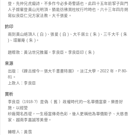
登，先仲兄虎癡詩，不多作今必多奇警語也，此四十五年前挈子與門
人子姪輩登黃山光明頂，猶能彷彿買柱杖行吟時也，六十三年四月朔
寫似良臣仁兄方家法教，大千張爰。
鈐印
兩到黃山絕頂人 ( 白 )、張爰 ( 白 )、大千居士 ( 朱 )、三千大千 ( 朱
)、環蓽庵 ( 朱 )。
題贈款：黃沾世兄雅屬，李良臣。李良臣印 ( 朱 )
來源
出版：《鑠古燦今－張大千書畫特展》，淡江大學，2022 年，P.80-
81。
上款人：李良臣
賞析
李良臣（1918-?）是偽（ 舊 ）政權時代的一名華僑富豪，樂善好
施，以經營
紗廠聞名西堤，一生極富傳奇色彩，後人更稱他為華僑鉅子、大慈善
家、越南李嘉誠等美譽。
轉贈人：黃霑