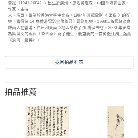
黃霑（1941-2004），出生於廣州，原名黃湛森，中國香港詞曲家、
作家、主持
人、演員，畢業於香港大學中文系。1994年憑藉電影《 梁祝 》的配
樂，獲得第 14 屆香港電影金像獎最佳電影配樂。1998年黃霑與顧嘉
輝兩人在香港、廣州和東南亞地區舉辦了29 場音樂會。2003 年黃霑
為梁漢文的專輯《03四季》寫了他生平最重要的一首笑傲江湖主題曲
《滄海一聲笑》。
返回拍品列表
拍品推薦