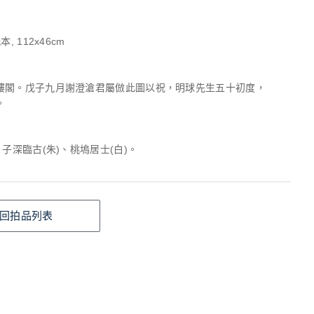
, 112x46cm
樓閣。戊子九月謝澄滄君屬倣此圖以祝，明球先生五十初度，
。
、子深臨古(朱)、桃塢居士(白)。
回拍品列表