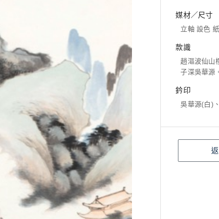
媒材／尺寸
立軸 設色 紙本
款識
趙漚波仙山
子深吳華源
鈐印
吳華源(白)
返