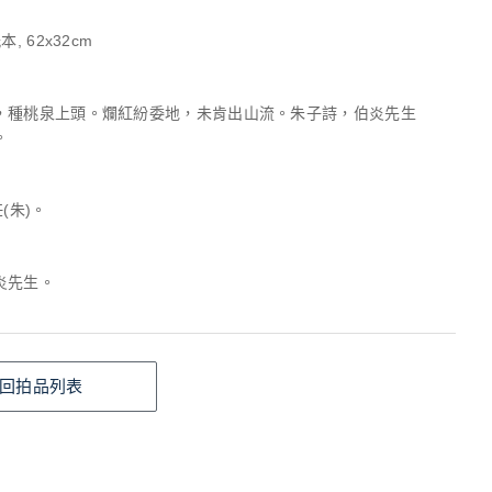
, 62x32cm
，種桃泉上頭。爛紅紛委地，未肯出山流。朱子詩，伯炎先生
。
(朱)。
炎先生。
回拍品列表