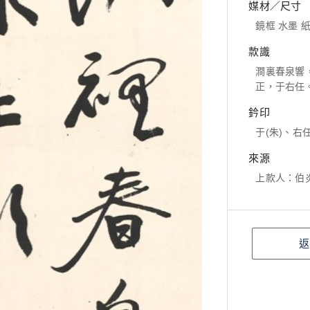
媒材／尺寸
鏡框 水墨 紙本
款識
澗裏春泉響
正，于右任
鈐印
于(朱)、右任
來源
上款人：伯
返