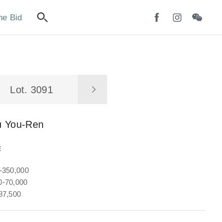
ne Bid
Lot. 3091
u You-Ren
詩
-350,000
-70,000
87,500