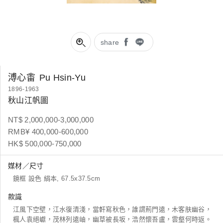
share
溥心畬
Pu Hsin-Yu
1896-1963
秋山江帆圖
NT$ 2,000,000-3,000,000
RMB¥ 400,000-600,000
HK$ 500,000-750,000
媒材／尺寸
鏡框 設色 絹本, 67.5x37.5cm
款識
江風下空壁，江水復清淺，當軒寫秋色，誰謂荊門遠，木客肤幽谷，
楓人袁絕巘，茂林列遠岫，幽草被長坂，浩然懷吾盧，雲壑何時返。