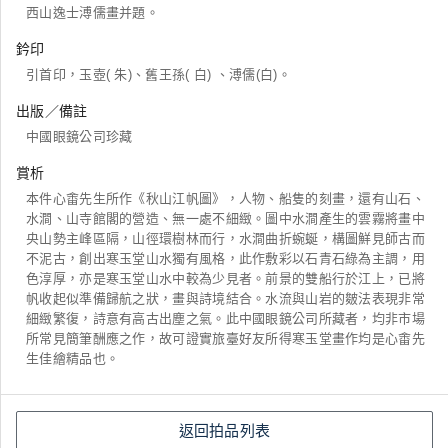
西山逸士溥儒畫并題。
鈐印
引首印，玉壺( 朱)、舊王孫( 白) 、溥儒(白)。
出版／備註
中國眼鏡公司珍藏
賞析
本件心畬先生所作《秋山江帆圖》，人物、船隻的刻畫，還有山石、
水澗、山寺館閣的營造、無一處不細緻。圖中水澗產生的雲霧將畫中
央山勢主峰區隔，山徑環樹林而行，水澗曲折蜿蜒，構圖鮮見師古而
不泥古，創出寒玉堂山水獨有風格，此作敷彩以石青石綠為主調，用
色淳厚，亦是寒玉堂山水中較為少見者。前景的雙船行於江上，已將
帆收起似準備歸航之狀，畫與詩境結合。水流與山岩的皴法表現非常
細緻繁復，詩意有高古出塵之氣。此中國眼鏡公司所藏者，均非市場
所常見簡筆酬應之作，故可證實旅臺好友所得寒玉堂畫作均是心畬先
生佳繪精品也。
返回拍品列表