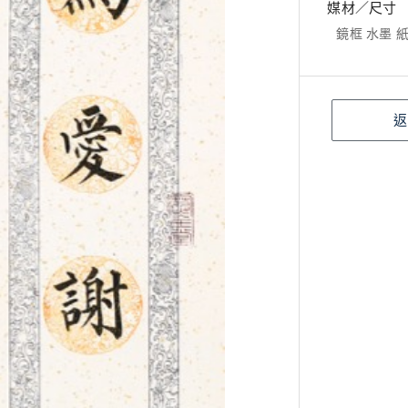
媒材／尺寸
鏡框 水墨 紙本
返