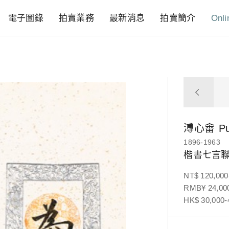
電子圖錄
拍賣業務
最新消息
拍賣簡介
Onli
溥心畬
P
1896-1963
楷書七言
NT$ 120,000
RMB¥ 24,000
HK$ 30,000-