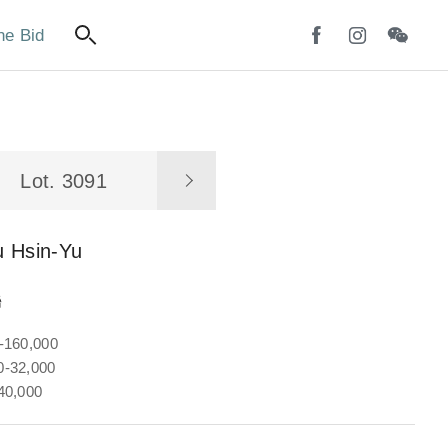
ne Bid
Lot. 3091
u Hsin-Yu
聯
-160,000
-32,000
40,000