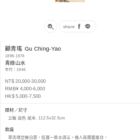
share
顧青瑤
Gu Ching-Yao
1896-1978
青綠山水
年代：1946
NT$ 20,000-30,000
RMB¥ 4,000-6,000
HK$ 5,000-7,500
媒材／尺寸
立軸 設色 紙本, 112.5x32.5cm
款識
翠洗晴空擁白雲，低篷一葉水潾沄。幾人高閣靈嵐住，