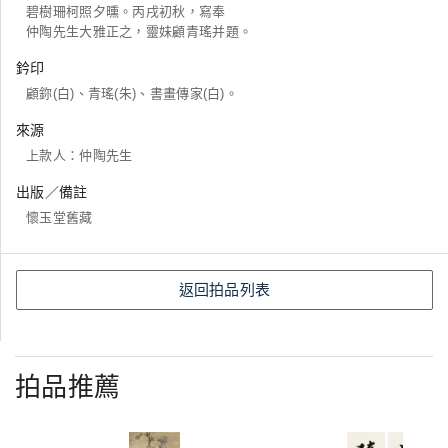
碧樹珊柯照夕曛。丙戌初秋，寫奉
仲陶先生大雅正之，靈妹顧青瑤并題。
鈐印
顧鉨(白)、青瑤(朱)、書畫傳家(白)。
來源
上款人：仲陶先生
出版／備註
懷玉堂舊藏
返回拍品列表
拍品推薦