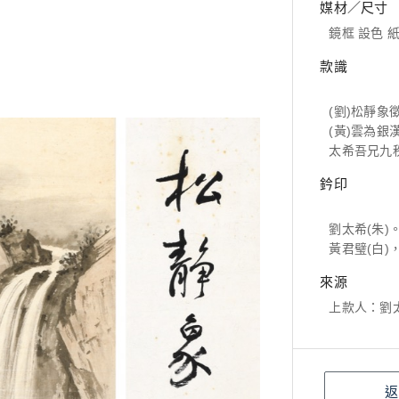
媒材／尺寸
鏡框 設色 紙本
款識
(劉)松靜
(黃)雲為
太希吾兄九
鈐印
劉太希(朱)
黃君璧(白)
來源
上款人：劉
返