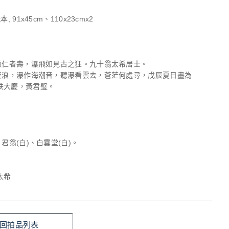
, 91x45cm、110x23cmx2
象徵仁者壽，瀑飛如見古之狂。九十翁太希居士。
銀漢浪，瀑作海潮音，聽瀑看雲去，蒼茫何處尋，戊辰夏日畫為
秩大慶，黃君璧。
。
，君翁(白)、白雲堂(白)。
太希
回拍品列表