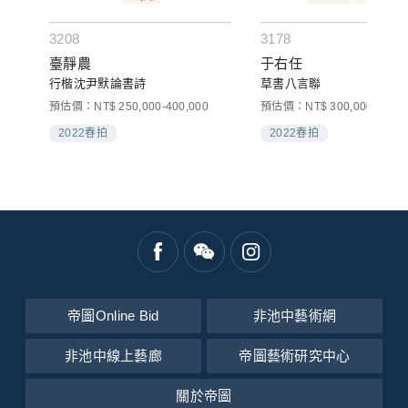
3208
3178
臺靜農
于右任
行楷沈尹默論書詩
草書八言聯
預估價：NT$ 250,000-400,000
預估價：NT$ 300,000-450,0
2022春拍
2022春拍
帝圖Online Bid
非池中藝術網
非池中線上藝廊
帝圖藝術研究中心
關於帝圖