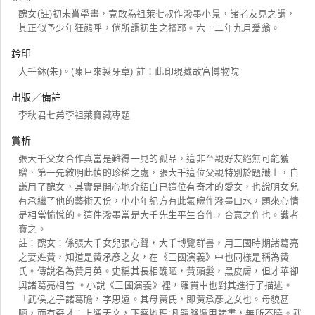
醜女(註)初未嘗學畫，竟敢為祖萊七叔作潑墨小景，諸老友見之謂，
其正似予少年狂態呼，倘所謂初生之犢耶。六十二年九月爰翁。
鈐印
大千鈢(朱)。(陳巨來製牙章) 註：此印現藏故宮博物院
出版／備註
李秋君七弟李祖萊寶藏專題
賞析
張大千父女合作真當是難得一見的孤品，這非至親好友絕無可能獲
贈，第一先敘明此幀的珍稀之處，張大千這位父親特別於題識上，自
謙用了醜女，其實是開心地介紹自已這位有奇才的愛女，也說明女兒
有承繼了他的藝術天份，小小年紀方有此氣魄作潑墨山水，題來心情
是相當愉悅的。這件潑墨當是大千先生平生合作，合意之作也。識者
寶之。
註：醜女：係張大千女兒張心聲，大千博覽群書，用三國時期諸葛亮
之妻姓黃，知道是黃承彥之女，在《三國演義》中也同樣是稱為黃
氏。傳說名為黃月英。史稱其長相醜陋，黃頭髮，黑皮膚，但才華卻
與諸葛亮相當 。小說《三國演義》裡，羅貫中也對其進行了描述。
「武侯之子諸葛瞻，字思遠。其母黃氏，即黃承彥之女也。母貌甚
陋，而有奇才：上通天文，下察地理;凡韜略遁甲諸書，無所不曉。武