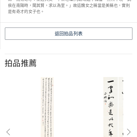
侯在南陽時，聞其賢，求以為室。」故這醜女之稱當是美稱也，實則
是有奇才的女子也。
返回拍品列表
拍品推薦