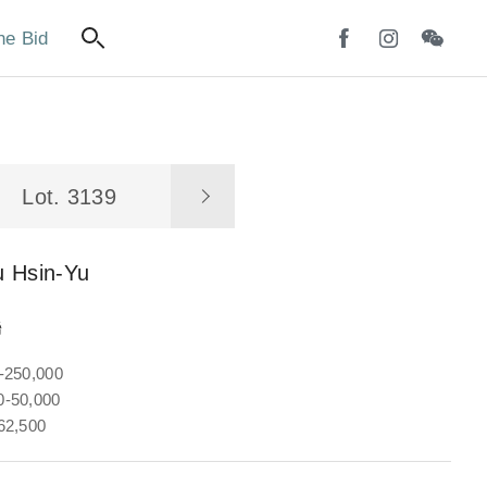
ne Bid
Lot. 3139
u Hsin-Yu
聯
-250,000
-50,000
62,500