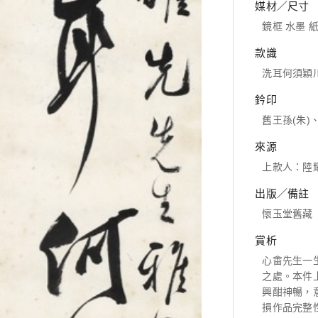
媒材／尺寸
鏡框 水墨 紙本,
款識
洗耳何須穎
鈐印
舊王孫(朱)
來源
上款人：陸
出版／備註
懷玉堂舊藏
賞析
心畬先生一
之處。本件
興酣神暢，
損作品完整