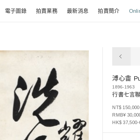
電子圖錄
拍賣業務
最新消息
拍賣簡介
Onli
溥心畬
P
1896-1963
行書七言
NT$ 150,000
RMB¥ 30,000
HK$ 37,500-