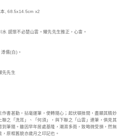
 68.5x14.5cm x2
川水 感懷不必楚山雲。耀先先生雅正，心畬。
、溥儒(白)。
耀先先生
生作書甚勤，拈毫運筆，使轉隨心；起伏頓挫間，盡顯其精妙
上聯之「洗耳」、「何須」，與下聯之「山雲」連筆，俱見其
意到筆隨。雖因早年居處基隆，潮濕多雨，致略微受損，然無
性，原框舊貌亦歲月之印記也。