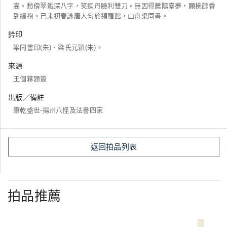
高。愁傍翠蛾深八字，笑迴丹臉利雙刀。無因得薦陽臺夢，願拂餘香
到縕袍。己未初春詠唐人句於頻羅館，山舟梁同書。
鈐印
梁同書印(朱)、梁氏元穎(朱)。
來源
王個簃題簽
出版／備註
康乾盛世-揚州八怪及法書四家
返回拍品列表
拍品推薦