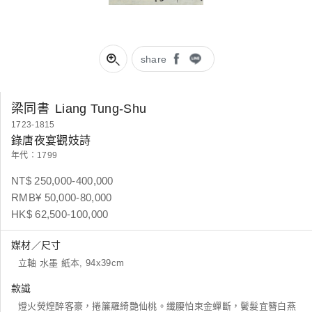
share
梁同書
Liang Tung-Shu
1723-1815
錄唐夜宴觀妓詩
年代：1799
NT$ 250,000-400,000
RMB¥ 50,000-80,000
HK$ 62,500-100,000
媒材／尺寸
立軸 水墨 紙本, 94x39cm
款識
燈火熒煌醉客豪，捲簾羅綺艷仙桃。纖腰怕束金蟬斷，鬢髮宜簪白燕