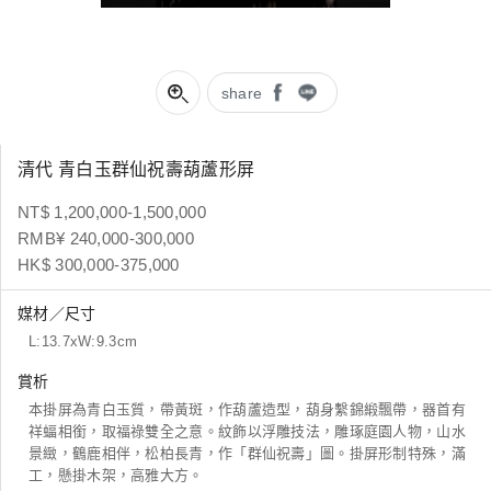
share
清代 青白玉群仙祝壽葫蘆形屏
NT$ 1,200,000-1,500,000
RMB¥ 240,000-300,000
HK$ 300,000-375,000
媒材／尺寸
L:13.7xW:9.3cm
賞析
本掛屏為青白玉質，帶黃斑，作葫蘆造型，葫身繫錦緞飄帶，器首有
祥蝠相銜，取福祿雙全之意。紋飾以浮雕技法，雕琢庭園人物，山水
景緻，鶴鹿相伴，松柏長青，作「群仙祝壽」圖。掛屏形制特殊，滿
工，懸掛木架，高雅大方。