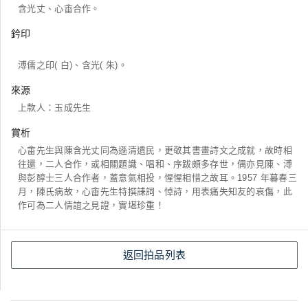
含光丈、心畬合作。
鈐印
溥儒之印( 白)、含光( 朱)。
來源
上款人：玉成先生
賞析
心畬先生與陳含光丈同為遜清遺民，更敬其書畫詩文之成就，故時相
往還，二人合作，或相關題識、唱和、序跋頗多存世，偶亦見陳、溥
與彭醇士三人合作者，蓋意氣相投，惺惺相惜之故耳。1957 年暮春三
月，陳氏病故，心畬先生特撰誄詞、悼詩，用表痛失知友的哀傷，此
作可為二人情誼之見證，實堪珍重！
返回拍品列表