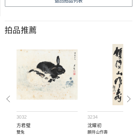
返回拍品列表
拍品推薦
3032
3234
方君璧
沈耀初
雙兔
願持山作壽