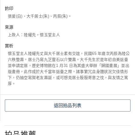
鈐印
張爰(白)、大千居士(朱)、丙辰(朱)。
來源
上款人：陸耀先，懷玉堂主人
賞析
懷玉堂主人陸耀先丈與大千居士素有交誼，民國65 年歲次丙辰為陸公
六秩整壽，居士乃寫九芝靈石以介雙壽。大千先生於是年初自美返臺
並申請定居，歷史博物館在1 月31 日為其盛大舉辦「歸國畫展」並出
版畫冊，此作成於大千當年返臺之際，諸事繁冗且身體狀況欠佳情形
下，仍抽空寫賀老友壽誕，或可想見居士殷殷寄意之忱，與友情之篤
厚。
返回拍品列表
拍品推薦