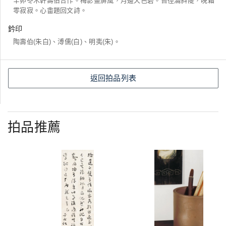
辛卯冬木軒壽伯合作。梅影畫屏風，月邊天色碧。苔徑滿斜隄，晚霜
零寂寂。心畬題回文詩。
鈐印
陶壽伯(朱白)、溥儒(白)、明夷(朱)。
返回拍品列表
拍品推薦