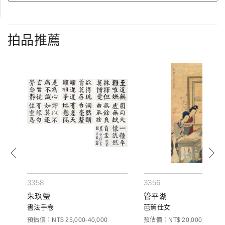
拍品推薦
3358
3356
朱玖瑩
管平湖
)
書法手卷
芭蕉仕女
預估價：NT$ 25,000-40,000
預估價：NT$ 20,000-30,000