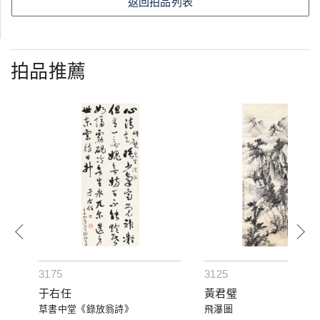
返回拍品列表
拍品推薦
3175
3125
于右任
黃君璧
草書中堂《錄放翁詩》
飛瀑圖