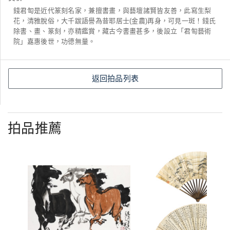
錢君匋是近代篆刻名家，兼擅書畫，與藝壇諸賢皆友善，此寫生梨
花，清雅脫俗，大千跋語譽為昔耶居士(金農)再身，可見一斑！錢氏
除書、畫、篆刻，亦精鑑賞，藏古今書畫甚多，後設立「君匋藝術
院」嘉惠後世，功德無量。
返回拍品列表
拍品推薦