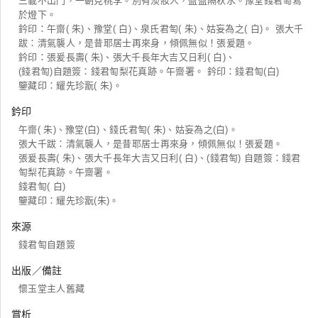
三載不出門，一朝見桃李。別有淡妝人，盈盈隔秋水。豫堂錢君匋寫
於燈下。
鈐印：午齋( 朱)、豫堂( 白)、泉氏君匋( 朱)、姑妄為之( 白)。 張大千
跋：清氣襲人，是昔耶居士再來身，傾佩無似！張爰題。
鈐印：張爰長壽( 朱)、張大千長年大吉又日利( 白)、
(錢君匋)自題簽：錢君匋梨花真跡。午齋署。 鈐印：錢君匋(白)
鑒藏印：耀先珍翫( 朱)。
鈐印
午齋( 朱)、豫堂(白)、錢氏君匋( 朱)、姑妄為之(白)。
張大千跋：清氣襲人，是昔耶居士再來身，傾佩無似！張爰題。
張爰長壽( 朱)、張大千長年大吉又日利( 白)、(錢君匋) 自題簽：錢君
匋梨花真跡。午齋署。
錢君匋( 白)
鑒藏印：耀先珍翫(朱)。
來源
錢君匋自題簽
出版／備註
懷玉堂主人舊藏
賞析