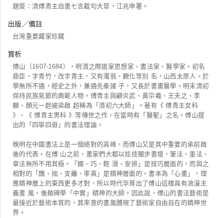
題簽：清傅青主自書七言截句大草，江兆申署。
出版／備註
台灣重要藏家珍藏
賞析
傅山（1607-1684），明清之際道家思想家、書法家、醫學家。初名
鼎臣，字青竹，改字青主，又有濁翁、觀化等別 名，山西太原人。於
學無所不通，經史之外，兼通先秦諸 子，又長於書畫醫學。明末清初
保持民族氣節的典範人物。傅青主與顧炎武、黃宗羲、王夫之、李
顒、顏元一起被梁啟 超稱為「清初六大師」。著有《 傅青主女科
》、《 傅青主男科 》等傳世之作，在當時有「醫聖」之名。傅山提
出的「四寧四毋」的書法理論。
晚明在中國書法上是一個絕對的高峰，而傅山又是其中重要的承前啟
後的代表。在傅 山之前，書家們大都以炫技獨步書壇，筆法、墨法、
章法無所不用其極。「媚、巧、輕 滑、安排」是技巧層面的，而與之
相對的「醜、拙、支離、率真」是精神層面的。書本為「心畫」，理
應精神層上的東西更多才對，所以時代孕育出了傅山這樣具有浪漫主
義書 風，後啟碑學「中實」精神的大師。因此說，傅山的書法藝術是
最接近於藝術本質的，其率意的書風體現了藝術家自由自在的精神世
界。