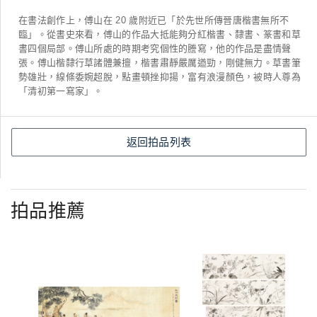
在書法創作上，傅山在 20 歲附近已「於先世所傳晉唐楷書無所不
臨」。從書史來看，傅山的作品大抵能夠分紅楷書、隸書、篆書和草
書四個局部。傅山所處的時期考究個性的謄寫，他的作品是盡情聲
張。傅山楷隸行草諸體兼擅，楷書肅靜嚴厲遒勁，剛健無力。草書筆
勢雄壯，線條委婉超脫，點畫頓挫抑揚，富有浪漫顏色，被時人尊為
「清初第一寫家」。
返回拍品列表
拍品推薦