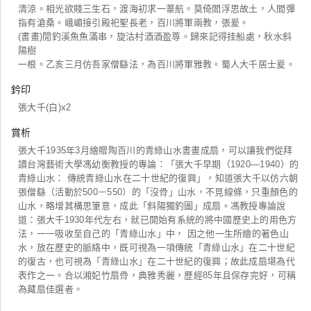
清涼。相光欲賤三生石，渡海初求一葦航。莫倚閻浮思故土，人間彈
指有滄桑。峨嵋接引殿祀聖長老，百川將軍兩教，張爰。
(書畫)閒釣溪魚魚滿串，旋沽村酒酒盈尊。歸來記得挂船處，秋水斜
陽樹
一根。乙亥三月仿吾家僧繇法，為百川將軍雅教。蜀人大千居士爰。
鈐印
張大千(白)x2
賞析
張大千1935年3月繪贈陶百川的青綠山水書畫成扇，可以讓我們從拜
讀台灣藝術大學馮幼衡教授的專論：「張大千早期（1920―1940）的
青綠山水： 傳統青綠山水在二十世紀的復興」，知道張大千以仿六朝
張僧繇（活動於500－550）的「沒骨」山水，不見線條，只重顏色的
山水，略增其構思筆意，成此「斜陽獨釣圖」成扇。馮教授專論說
道：張大千1930年代左右，就已開始有系統的將中國歷史上的用色方
法，一一吸收至自己的「青綠山水」中， 因之他一生所繪的著色山
水，放在歷史的脈絡中，既可視為一項傳統「青綠山水」在二十世紀
的復古，也可視為「青綠山水」在二十世紀的復興；故此成扇堪為代
表作之一。合以湘妃竹扇骨，典雅秀麗，歷經85年且保存完好，可稱
為藏扇佳選者。