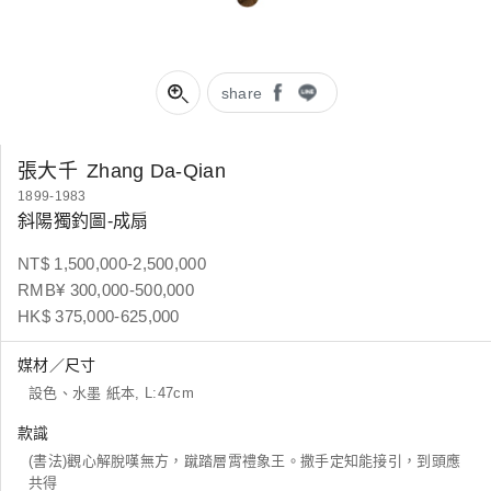
share
張大千
Zhang Da-Qian
1899-1983
斜陽獨釣圖-成扇
NT$ 1,500,000-2,500,000
RMB¥ 300,000-500,000
HK$ 375,000-625,000
媒材／尺寸
設色、水墨 紙本, L:47cm
款識
(書法)觀心解脫嘆無方，蹴踏層霄禮象王。撒手定知能接引，到頭應
共得