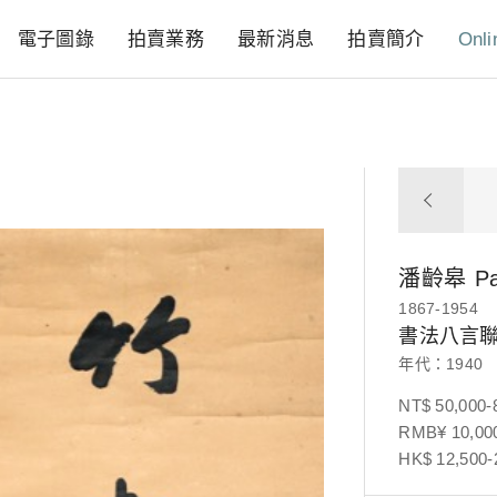
電子圖錄
拍賣業務
最新消息
拍賣簡介
Onli
潘齡皋
P
1867-1954
書法八言
年代：1940
NT$ 50,000-
RMB¥ 10,000
HK$ 12,500-