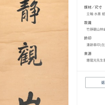
媒材／尺寸
立軸 水墨 紙本
款識
竹靜觀山林
鈐印
潘齡皋印(白
來源
鍾龍光先生
返