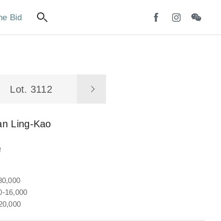
ne Bid
Lot. 3112
an Ling-Kao
聯
80,000
-16,000
20,000