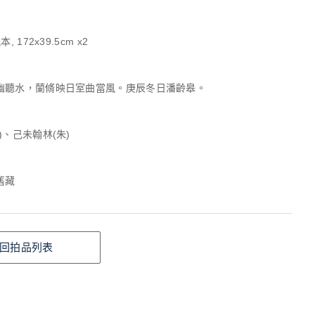
, 172x39.5cm x2
幽聽水，蘭脩映日室曲當風。庚辰冬日潘齡皋。
)、己未翰林(朱)
舊藏
回拍品列表