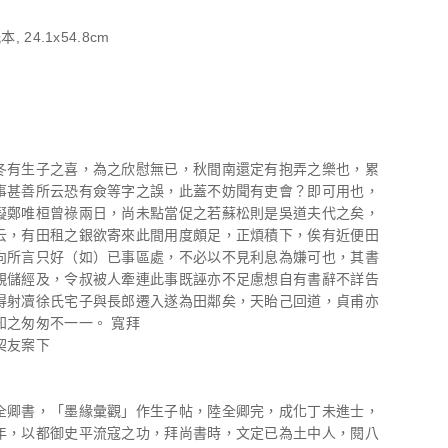
, 24.1x54.8cm
冬有生子之喜，為之欣慰無已，秋間南還定有抱弄之樂也，累
事甚善所云恐有僉等字之誤，此蓋不妨聞有吏會？即可用也，
擬鄭唯桓曾祿兩日，尚未點當促之若蘇松則是吳道夫代之矣，
云，有田租之銀欲寄來此間用度頗足，正煩積下，俟有近便田
向所言只好（如）已事區處，不必以不見利息為嫌可也，其書
親儲經及，令叔被人牽連此事既誣亦不足慮想自有書辭不詳告
得射凟徐氏宅子與長郎遷入遂為田鄰矣，天眙己回道，貞甫亦
知之匆匆不一一。 寬拜
契友案下
全卿書，「墨緣彙觀」作生子帖，陸全卿完，成化丁未進士，
年，以都御史平流寇之功，拜尚書時，文定已為土中人，閱八