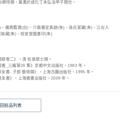
全卿侍御，蓋書於成化丁未弘治甲子間也。
)、儀周鑑賞(白)、介眉審定真跡(朱)、孫氏家藏(朱)、江左人
崑瑜藏(朱)、枝安堂圖書印(朱)
觀錄卷二》，清 松泉居士撰。
叢書_三編第28 集》京都中文出版社，1983 年。
庫全書- 子部 藝術類》，上海古籍出版社，1995 年。
畫全書》，上海書畫出版社，2009 年。
回拍品列表