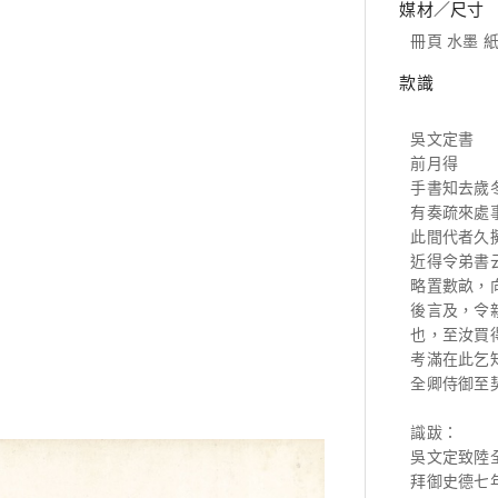
媒材／尺寸
冊頁 水墨 紙本
款識
吳文定書
前月得
手書知去歲
有奏疏來處
此間代者久
近得令弟書
略置數畝，
後言及，令
也，至汝買
考滿在此乞
全卿侍御至
識跋：
吳文定致陸
拜御史德七