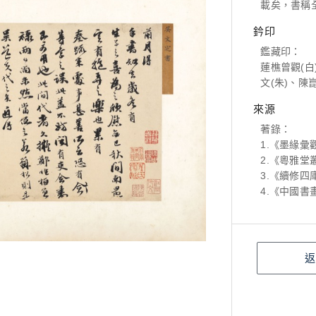
載矣，書稱
鈐印
鑑藏印：
蓮樵曾觀(白
文(朱)、陳
來源
著錄：
1.《墨緣彙
2.《粵雅堂
3.《續修四
4.《中國書
返