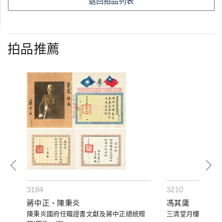
返回拍品列表
拍品推薦
3184
3210
蔣中正、陳秉炎
馮其庸
陳秉炎國府任職證書文獻及蔣中正總統贈
三清堂月樓