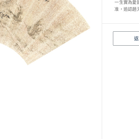
一生實為愛國
准，追認趙
返