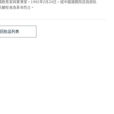
敎育家與實業家。1992年2月24日，經中國國務院民政部批
天麟校長為革命烈士。
回拍品列表