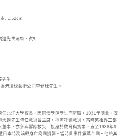
, L:52cm
君達先生屬粲，賓虹。
達先生
購自香港環球藝術公司李健球先生。
：
曾任北洋大學校長，因同情學運學生而辭職。1931年湖北、安
趙天麟先生時任救災會主席，捐畫呼籲救災，當時英租界工部
人董事，亦參與響應救災。投身於敎育與實業，直至1938年6
晨遭日本特務暗殺身亡為國捐軀。當時此事件震驚全國。他終其