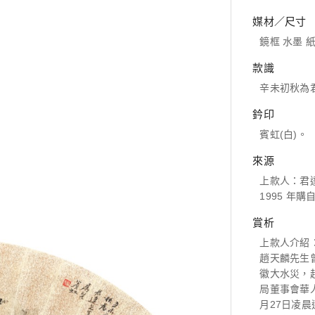
媒材／尺寸
鏡框 水墨 紙本
款識
辛未初秋為
鈐印
賓虹(白)。
來源
上款人：君
1995 年
賞析
上款人介紹
趙天麟先生
徽大水災，
局董事會華
月27日凌