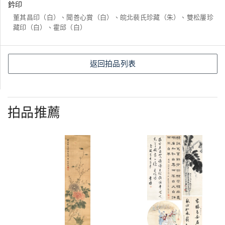
鈐印
董其昌印（白）、聞善心賞（白）、皖北裴氏珍藏（朱）、雙松屢珍
藏印（白）、霍邱（白）
返回拍品列表
拍品推薦