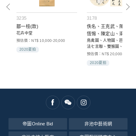
3235
3178
鄒一桂(款)
佚名、王克武、陳子和
花卉中堂
恆惕、陳定山、梁中銘
鳥禽圖、人物圖、芭蕉、書
預估價：NT$ 10,000-20,000
法七言聯、雙猴圖、牛群 
2020夏拍
預估價：NT$ 20,000-40,000
2020夏拍
帝圖Online Bid
非池中藝術網