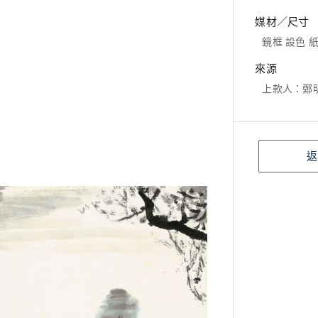
媒材／尺寸
鏡框 設色 紙本
來源
上款人：鄭
返