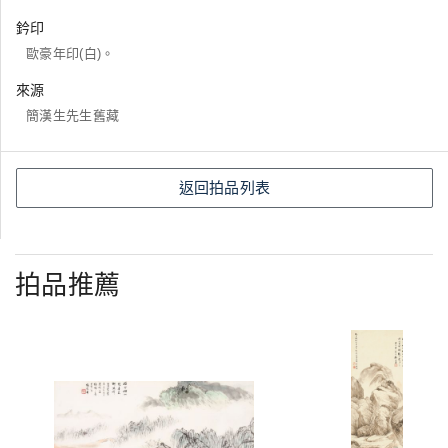
鈐印
歐豪年印(白)。
來源
簡漢生先生舊藏
返回拍品列表
拍品推薦