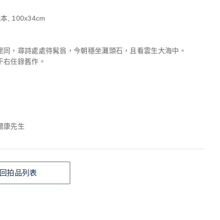
, 100x34cm
里同，尋詩處處待髯翁，今朝穩坐灘頭石，且看雲生大海中。
于右任錄舊作。
爾康先生
回拍品列表