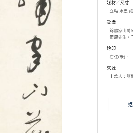
媒材／尺寸
立軸 水墨 紙本
款識
錦繡家山萬
爾康先生，
鈐印
右任(朱)。
來源
上款人：簡
返