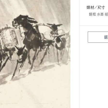
媒材／尺寸
鏡框 水墨 紙本
返