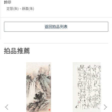
鈐印
定慧(朱)、靜農(朱)
返回拍品列表
拍品推薦