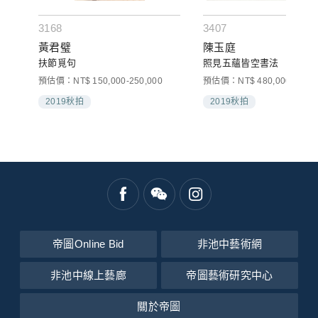
3168
3407
黃君璧
陳玉庭
扶節覓句
照見五蘊皆空書法
預估價：NT$ 150,000-250,000
預估價：NT$ 480,000-600,0
2019秋拍
2019秋拍
帝圖Online Bid
非池中藝術網
非池中線上藝廊
帝圖藝術研究中心
關於帝圖