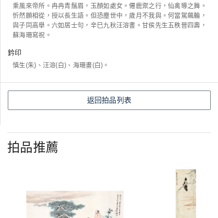
乘風來帝所。冉冉青鬚眉，玉顏如處女。僊鹿禦之行，仙禽導之舞。
忻然願相從，授以長生語。但恐塵世中，歲月不我與。何當駕飆輪，
與子同高舉。六如居士句，辛巳九秋汪溶書。甘侯先生五秩晉四壽，
蘇海珊寫祝。
鈐印
慎生(朱)、汪溶(白)、海珊畫(白)。
返回拍品列表
拍品推薦