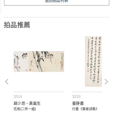
返回拍品列表
拍品推薦
3314
3233
趙少昂、黃磊生
臺靜農
花鳥(二件一組)
行書《東坡詩集》