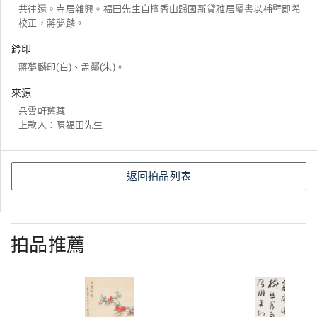
共往還。寺居雜興。福田先生自檀香山歸國新貸雅居屬書以補壁即希
校正，蔣夢麟。
鈐印
蔣夢麟印(白)、孟鄰(朱)。
來源
朵雲軒舊藏
上款人：陳福田先生
返回拍品列表
拍品推薦