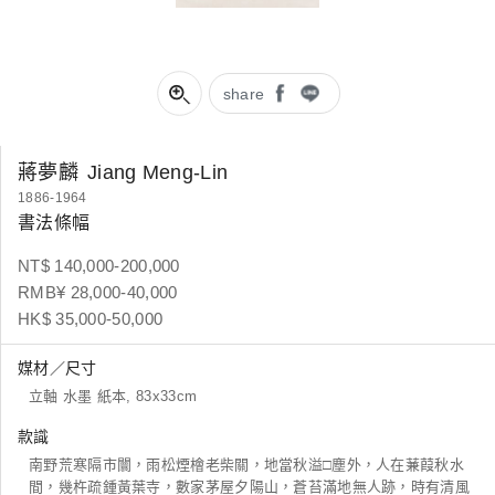
share
蔣夢麟
Jiang Meng-Lin
1886-1964
書法條幅
NT$ 140,000-200,000
RMB¥ 28,000-40,000
HK$ 35,000-50,000
媒材／尺寸
立軸 水墨 紙本, 83x33cm
款識
南野荒寒隔市闤，雨松煙檜老柴關，地當秋溢□塵外，人在蒹葭秋水
間，幾杵疏鍾黃葉寺，數家茅屋夕陽山，蒼苔滿地無人跡，時有清風