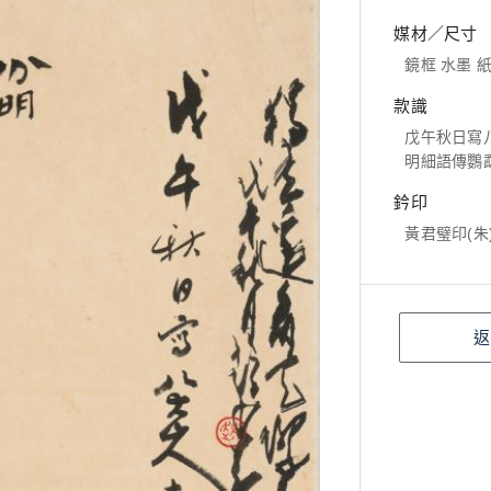
媒材／尺寸
鏡框 水墨 紙本
款識
戊午秋日寫
明細語傳鸚
鈐印
黃君璧印(朱
返