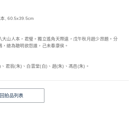
, 60.5x39.5cm
八大山人本，君璧。獨立遙角天際遠，戊午秋月趙少昂題。分
鵡，總為聰明欲怨誰，己未春康侯。
)、君翁(朱)、白雲堂(白)、趙(朱)、馮邑(朱)。
回拍品列表