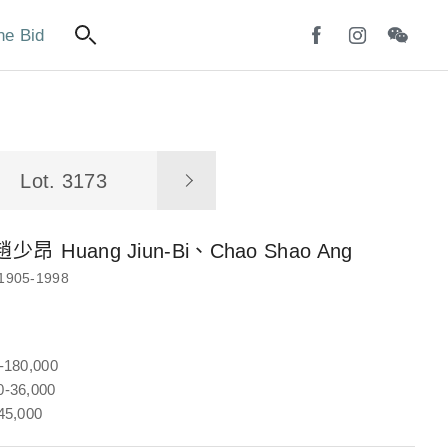
ne Bid
Lot. 3173
趙少昂
Huang Jiun-Bi、Chao Shao Ang
1905-1998
-180,000
-36,000
45,000