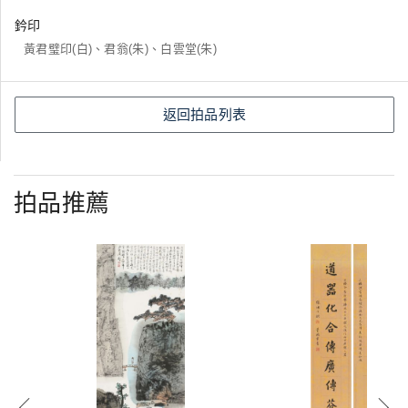
鈐印
黃君璧印(白)、君翁(朱)、白雲堂(朱)
返回拍品列表
拍品推薦