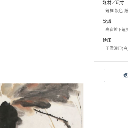
媒材／尺寸
鏡框 設色 紙本
款識
寒窗燈下遣
鈐印
王雪濤印(白
返