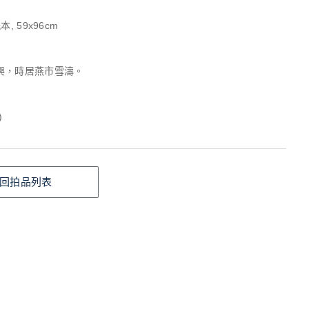
, 59x96cm
興，時居燕市雪濤。
)
回拍品列表