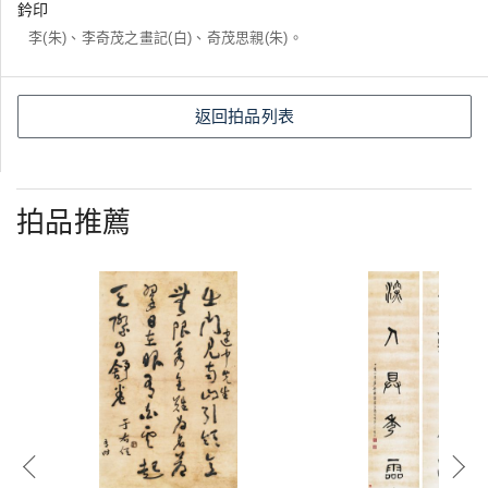
鈐印
李(朱)、李奇茂之畫記(白)、奇茂思親(朱)。
返回拍品列表
拍品推薦