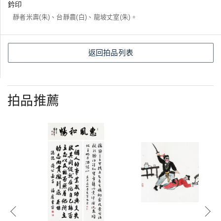
鈐印
靜者米壽(朱)、台靜農(白)、龍坡丈室(朱)。
返回拍品列表
拍品推薦