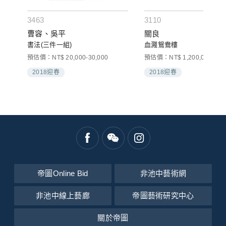
3463
3110
曹容、吳平
關良
書法(三件一組)
血濺鴛鴦樓
預估價：NT$ 20,000-30,000
預估價：NT$ 1,200,000-1,80
2018迎春
2018迎春
帝圖Online Bid
非池中藝術網
非池中線上藝廊
帝圖藝術研究中心
關於帝圖