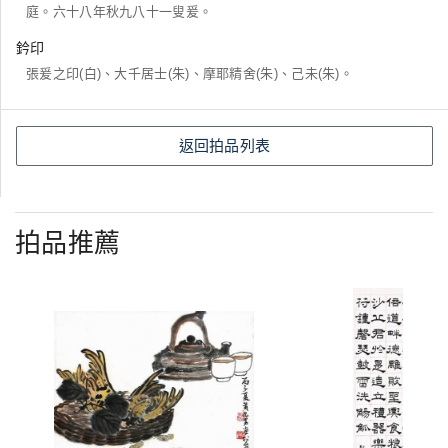
庭。六十八年秋九八十一叟爰。
鈐印
張爰之印(白)、大千居士(朱)、摩耶精舍(朱)、己未(朱)。
返回拍品列表
拍品推薦