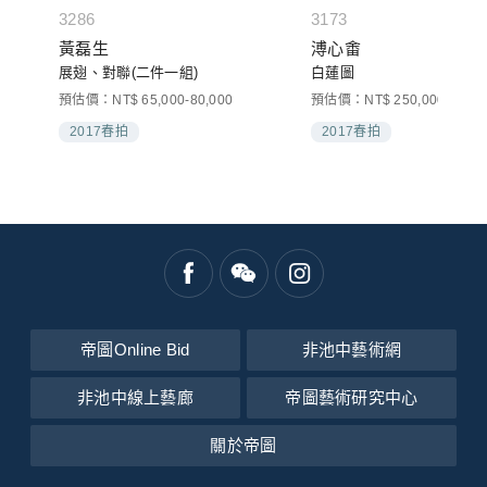
3286
3173
黃磊生
溥心畬
展翅、對聯(二件一組)
白蓮圖
預估價：NT$ 65,000-80,000
預估價：NT$ 250,000-400,0
2017春拍
2017春拍
帝圖Online Bid
非池中藝術網
非池中線上藝廊
帝圖藝術研究中心
關於帝圖