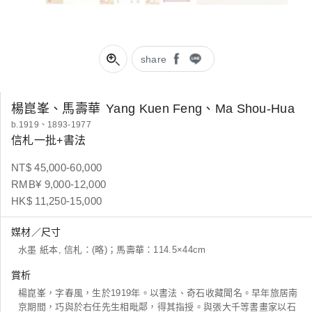
share
楊崑峯、馬壽華
Yang Kuen Feng、Ma Shou-Hua
b.1919、1893-1977
信札一批+書法
NT$ 45,000-60,000
RMB¥ 9,000-12,000
HK$ 11,250-15,000
媒材／尺寸
水墨 紙本, 信札：(略)；馬壽華：114.5×44cm
賞析
楊崑峯，字春風，生於1919年。以書法、奇石收藏聞名。早年旅居南
京期間，巧與於右任先生相毗鄰，得其指授。與張大千等書畫家以石