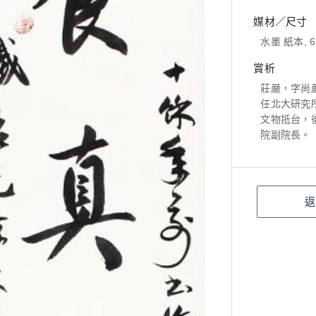
媒材／尺寸
水墨 紙本, 65
賞析
莊嚴，字尚
任北大研究
文物抵台，
院副院長。
返