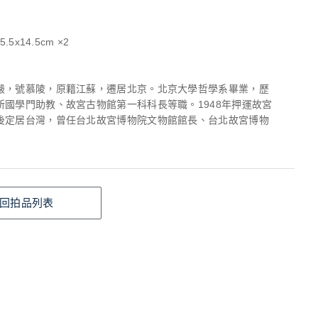
.5x14.5cm ×2
嚴，號慕陵，原籍江蘇，遷居北京。北京大學哲學系畢業，歷
所國學門助教、故宮古物館第一科科長等職。1948年押運故宮
後定居台灣，曾任台北故宮博物院文物館館長、台北故宮博物
回拍品列表