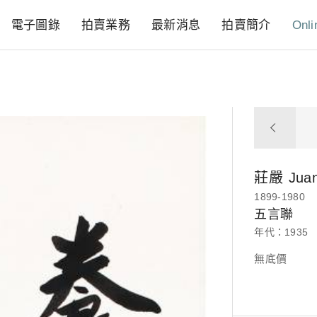
電子圖錄
拍賣業務
最新消息
拍賣簡介
Onli
莊嚴
Jua
1899-1980
五言聯
年代：1935
無底價