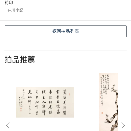
鈐印
在川小記
返回拍品列表
拍品推薦