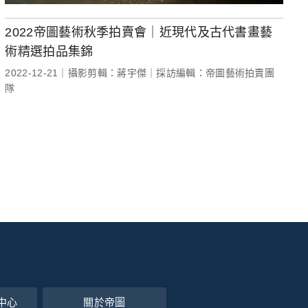
2022帝圖藝術秋季拍賣會｜近現代及古代書畫藝
術精選拍品集錦
2022-12-21｜攝影剪輯：蔣宇傑｜採訪編輯：帝圖藝術拍賣團
隊
中心
關於帝圖