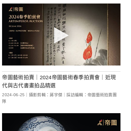
帝圖藝術拍賣｜2024帝圖藝術春季拍賣會｜近現
代與古代書畫拍品精選
2024-06-25｜攝影剪輯：蔣宇傑｜採訪編輯：帝圖藝術拍賣團
隊