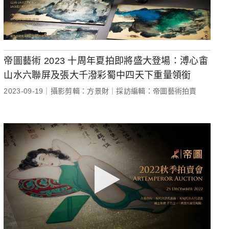
帝圖藝術 2023 十周年夏拍即將盛大登場：溥心畬
山水六聯屏及張大千潑彩蜀中四天下重量領銜
2023-09-19｜攝影剪輯：方景財｜採訪編輯：帝圖藝術拍賣