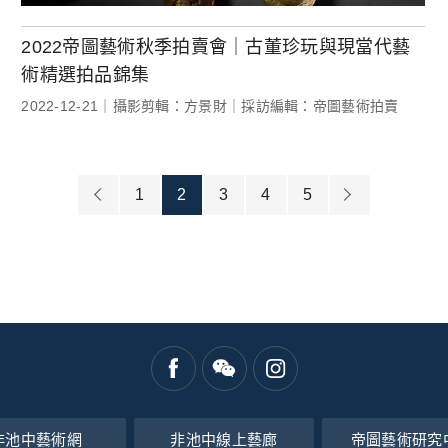
2022帝圖藝術秋季拍賣會｜古董珍玩與現當代藝
術精選拍品錦集
2022-12-21｜攝影剪輯：方景財｜採訪編輯：帝圖藝術拍賣
1
2
3
4
5
非池中藝術網
非池中線上藝廊
帝圖藝術研究