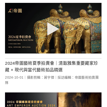
2024帝圖藝術夏季拍賣會｜清翫雅集重要藏家珍
藏 × 現代與當代藝術拍品精選
2024-10-01｜攝影剪輯：蔣宇傑｜採訪編輯：帝圖藝術拍賣團
隊