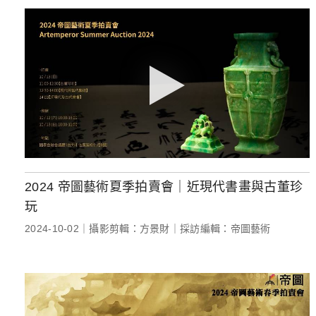
2024 帝圖藝術夏季拍賣會｜近現代書畫與古董珍
玩
2024-10-02｜攝影剪輯：方景財｜採訪編輯：帝圖藝術