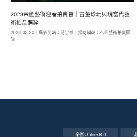
2023帝圖藝術迎春拍賣會｜古董珍玩與現當代藝
術拍品選粹
2023-03-20｜攝影剪輯：蔣宇傑｜採訪編輯：帝圖藝術拍賣團
隊
帝圖Online Bid