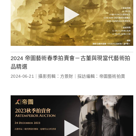
2024 帝圖藝術春季拍賣會－古董與現當代藝術拍
品精選
2024-06-21｜攝影剪輯：方景財｜採訪編輯：帝圖藝術拍賣