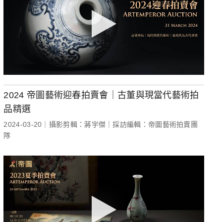
2024 帝圖藝術迎春拍賣會｜古董與現當代藝術拍
品精選
2024-03-20｜攝影剪輯：蔣宇傑｜採訪編輯：帝圖藝術拍賣團
隊