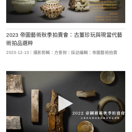
2023 帝圖藝術秋季拍賣會：古董珍玩與現當代藝
術拍品選粹
2023-12-13｜攝影剪輯：方景財｜採訪編輯：帝圖藝術拍賣