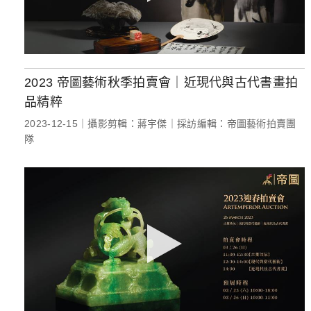
2023 帝圖藝術秋季拍賣會｜近現代與古代書畫拍
品精粹
2023-12-15｜攝影剪輯：蔣宇傑｜採訪編輯：帝圖藝術拍賣團
隊