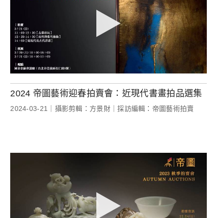
2024 帝圖藝術迎春拍賣會：近現代書畫拍品選集
2024-03-21｜攝影剪輯：方景財｜採訪編輯：帝圖藝術拍賣