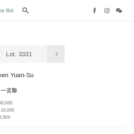
ne Bid
Lot. 3331
hen Yuan-Su
十一言聯
50,000
10,000
2,500