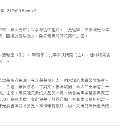
, 217x20.5cm x2
中來，莫圖便益；世事都從忙裡錯，且更從容。英寧詞兄少年
事，回撰此聯以贈之。陳元素畫於蒔花藝竹之居。
、清和堂（朱）。 鑒藏印：北平李氏所藏（白）、桂林張書雲
朱）。
直隸蘇州府長洲（今江蘇蘇州）人，明末知名書畫暨文學家。
平、金剛。早負才名，工詩文，楷法歐陽，草入二王筆意；一
與之往來，可見陳元素的人品與才氣。他曾為明中葉書畫家王
-1533）寫過小傳，文辭優美，舒卷自如，與其書法風格相當。
陳元素書法並不多見。本作雖有蟲蛀，仍不失研究陳氏書法的