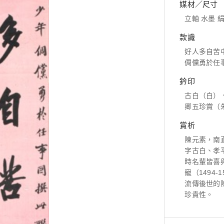
媒材／尺寸
立軸 水墨 絹本
款識
好人多自苦
倜儻勇於任
鈐印
古白（白）
卿五珍賞（
賞析
陳元素，南
字古白、孝
時名輩皆喜
寵（1494
流傳後世的
珍貴性。