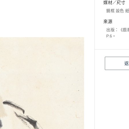
媒材／尺寸
鏡框 設色 紙本
來源
出版：《戲墨
P.6。
返