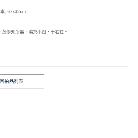
, 67x33cm
，茂脩知所無。鴻英小姐，于右任。
回拍品列表