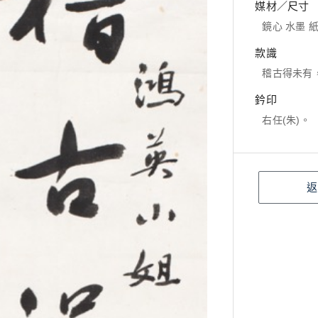
媒材／尺寸
鏡心 水墨 紙本
款識
稽古得未有
鈐印
右任(朱)。
返