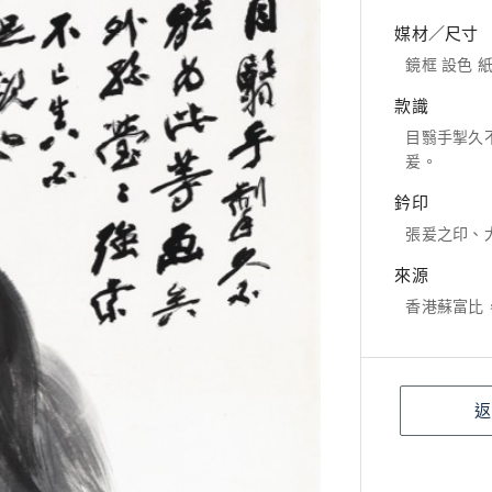
媒材／尺寸
鏡框 設色 紙本
款識
目翳手掣久
爰。
鈐印
張爰之印、
來源
香港蘇富比，20
返