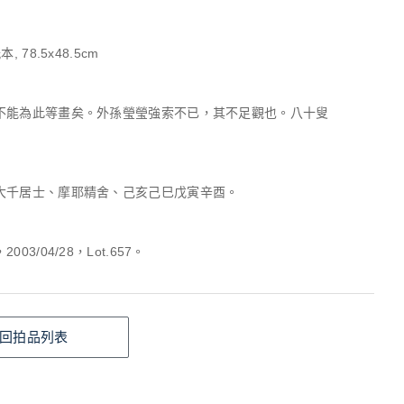
, 78.5x48.5cm
不能為此等畫矣。外孫瑩瑩強索不已，其不足觀也。八十叟
大千居士、摩耶精舍、己亥己巳戊寅辛酉。
03/04/28，Lot.657。
回拍品列表