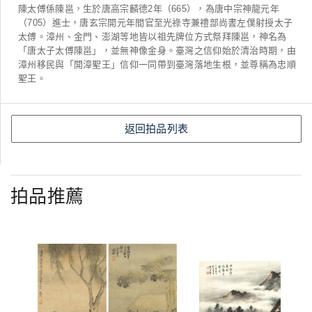
陳太傅係陳邕，生於唐高宗麟德2年（665），為唐中宗神龍元年
（705）進士，唐玄宗開元年間官至光祿寺兼禮部尚書左僕射授太子
太傅。漳州、金門、澎湖等地皆以祖先牌位方式祭拜陳邕，神名為
「唐太子太傅陳邕」，並無神像金身。臺灣之信仰始於清治時期，由
漳州移民與「開漳聖王」信仰一同帶到臺灣落地生根，並尊稱為忠順
聖王。
返回拍品列表
拍品推薦