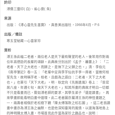
鈐印
溥儒三靈印( 白)、省心齋( 朱)
來源
出版：《溥心畬先生墨寶》，真善美出版社，1966年4月，P.6
出版／備註
寒玉堂秘藏―心畬家珍
賞析
溥王孫此幅二老者，兩位老人是天下最有聲望的老人。後常用作對兩
位年高德劭的長輩的頌辭。此典故分別出於《孟子．離婁上》：「二
老者，天下之大老也，而歸之，是無下之父歸之也。」清．李伯元
《南亭筆記》卷一五：「老輩中足與李芋仙抗手爭一席者，當推何桂
笙先生，故時稱芋老、桂老，且戲為之語曰：二老者，天下之大老
也。」也單引「天下大老」。明．耿定向《先進遺風》卷上：「翁官
居八座，年邁七旬，故天下大老也。」知其所畫的典故才明白一切都
不只是看畫而已，需如溥老師的要求，其學生弟子「還是讀書」，再
來學畫即能看明白畫中道理。此二老者圖亦屬溥王孫的神怪畫題之
一，兩壽者相偕於老松樹下觀「陳太傅落款之松石圖 」，這二老翁讀
畫中畫亦為溥王孫之幽默，也是他深知臺灣的風情，以渡海落地島上
的神明陳太傅入畫，市場首見此作當為家珍之趣品也。說明：