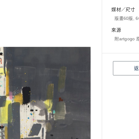
媒材／尺寸
版畫60版, 6
來源
附artgog
返