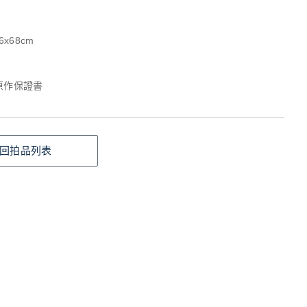
6x68cm
o 原作保證書
回拍品列表