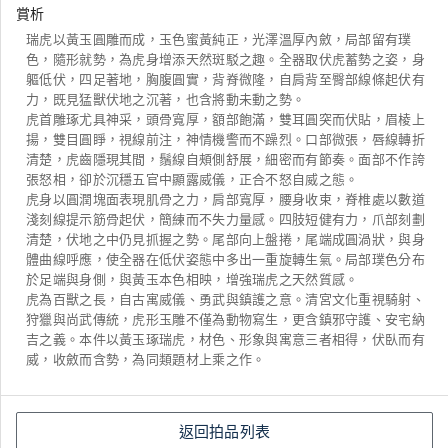
賞析
瑞虎以黃玉圓雕而成，玉色蜜黃純正，光澤溫厚內斂，局部留有璞
色，隨形就勢，為虎身增添天然斑駁之趣。全器取伏虎蓄勢之姿，身
軀低伏，四足著地，胸腹圓實，背脊微隆，自肩背至臀部線條起伏有
力，既見猛獸伏地之沉著，也含將動未動之勢。
虎首雕琢尤具神采，頭骨寬厚，額部飽滿，雙耳圓突而伏貼，眉棱上
揚，雙目圓睜，視線前注，神情機警而不躁烈。口部微張，唇線轉折
清楚，虎齒隱現其間，鬚線自頰側舒展，細密而有節奏。面部不作誇
張怒相，卻於沉穩五官中顯露威儀，正合不怒自威之態。
虎身以圓潤塊面表現肌骨之力，肩部寬厚，腰身收束，脊椎處以數道
淺刻線提示筋骨起伏，簡練而不失力量感。四肢短健有力，爪部刻劃
清楚，伏地之中仍見抓握之勢。尾部向上盤捲，尾端成圓渦狀，與身
體曲線呼應，使全器在低伏姿態中多出一重旋轉生氣。局部璞色分布
於足端與身側，與黃玉本色相映，增強瑞虎之天然質感。
虎為百獸之長，自古寓威儀、勇武與鎮護之意。清宮文化重視騎射、
狩獵與尚武傳統，虎形玉雕不僅為動物寫生，更含鎮邪守護、安宅納
吉之義。本件以黃玉琢瑞虎，材色、形象與寓意三者相得，伏臥而有
威，收斂而含勢，為同類題材上乘之作。
返回拍品列表